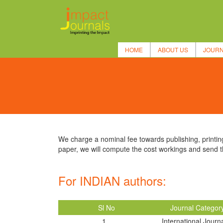
HOME
ABOUT US
JOUR
We charge a nominal fee towards publishing, printing
paper, we will compute the cost workings and send t
For INDIAN authors:
Sl No
Journal Categor
1
International Journ