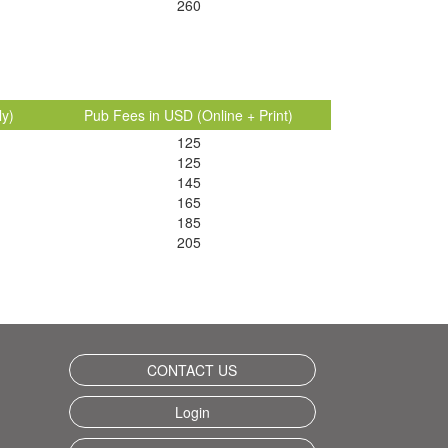
260
ly)
Pub Fees in USD (Online + Print)
125
125
145
165
185
205
CONTACT US
Login