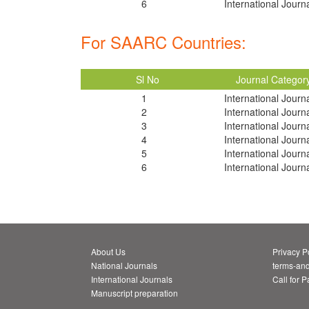
6
International Journ
For SAARC Countries:
Sl No
Journal Categor
1
International Journ
2
International Journ
3
International Journ
4
International Journ
5
International Journ
6
International Journ
About Us
Privacy P
National Journals
terms-and
International Journals
Call for 
Manuscript preparation