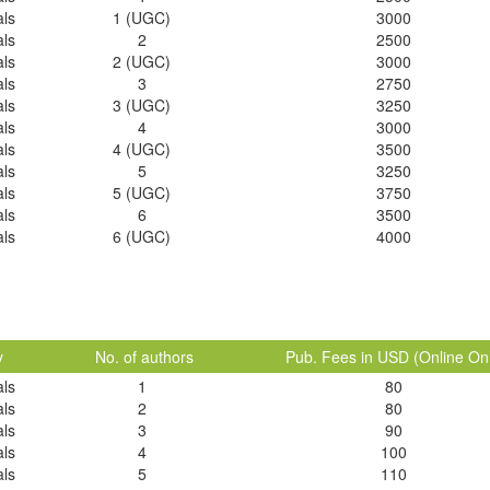
als
1 (UGC)
3000
als
2
2500
als
2 (UGC)
3000
als
3
2750
als
3 (UGC)
3250
als
4
3000
als
4 (UGC)
3500
als
5
3250
als
5 (UGC)
3750
als
6
3500
als
6 (UGC)
4000
y
No. of authors
Pub. Fees in USD (Online On
als
1
80
als
2
80
als
3
90
als
4
100
als
5
110