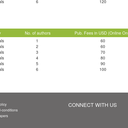
als
6
120
y
No. of authors
Pub. Fees in USD (Online On
als
1
60
als
2
60
als
3
70
als
4
80
als
5
90
als
6
100
CONNECT WITH US
olicy
-conditions
Papers