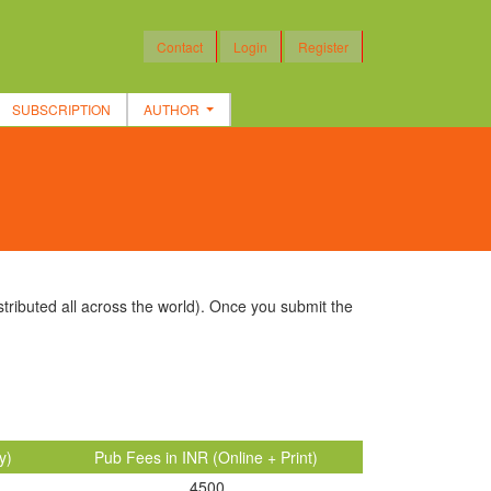
Contact
Login
Register
SUBSCRIPTION
AUTHOR
stributed all across the world). Once you submit the
y)
Pub Fees in INR (Online + Print)
4500