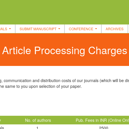
NALS
SUBMIT MANUSCRIPT
CONFERENCE
ARCHIVES
Article Processing Charges
, communication and distribution costs of our journals (which will be di
he same to you upon selection of your paper.
y
No. of authors
Pub. Fees in INR (Online Onl
als
1
2500